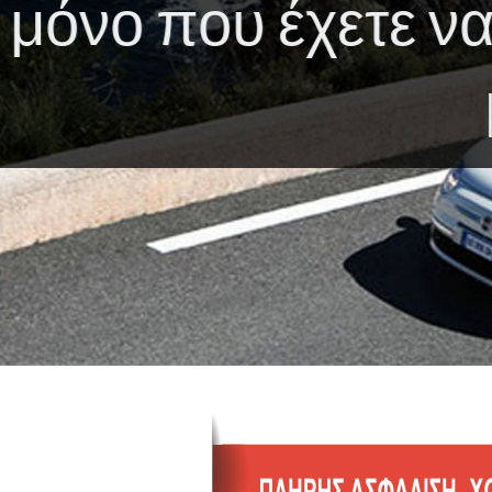
Ενοικίαση
δ