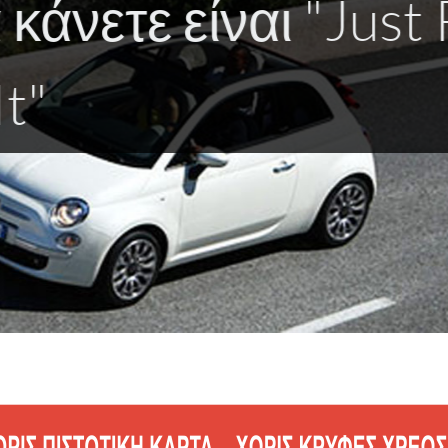
 αυτοκινήτου χωρίς
ιακοπές χωρίς άγχο