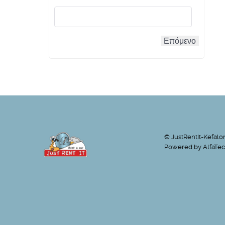
Επόμενο
© JustRentIt-Kefalo
Powered by
AlfaTec