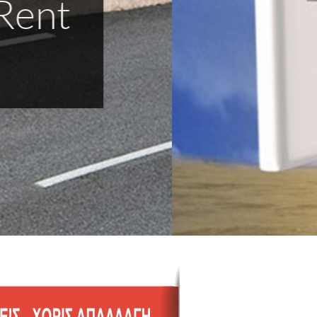
 άγχος για
ς!