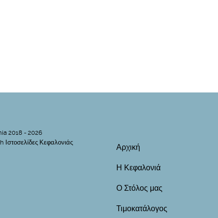
nia 2018 - 2026
h Ιστοσελίδες Κεφαλονιάς
Αρχική
Η Κεφαλονιά
Ο Στόλος μας
Τιμοκατάλογος