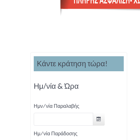
Κάντε κράτηση τώρα!
Ημ/νία & Ώρα
Ημν/νία Παραλαβής
Ημ/νία Παράδοσης