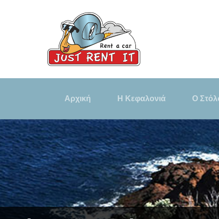
Αρχική
Η Κεφαλονιά
Ο Στόλ