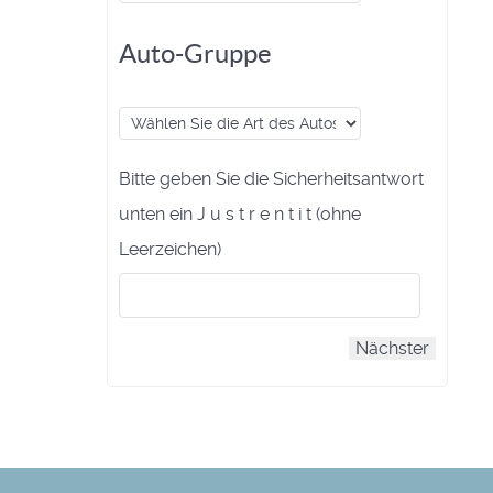
Auto-Gruppe
Bitte geben Sie die Sicherheitsantwort
unten ein J u s t r e n t i t (ohne
Leerzeichen)
Nächster