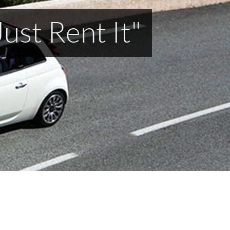
für einen
!