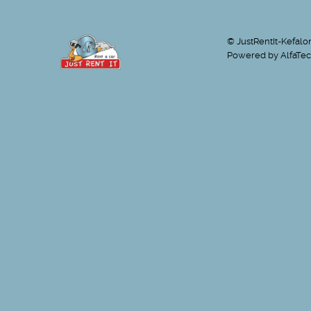
© JustRentIt-Kefalo
Powered by
AlfaTec