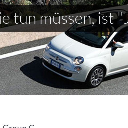
eie Autovermietung 
stressfreien Urlaub